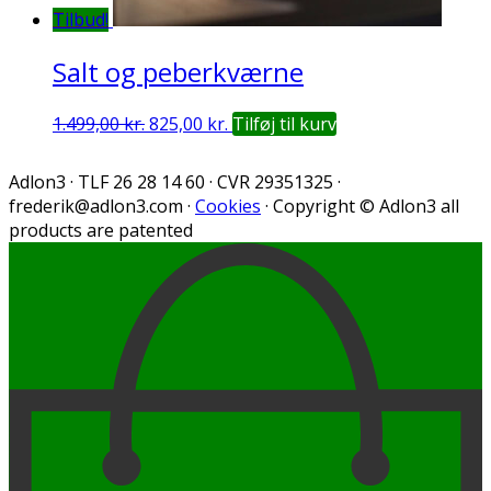
Tilbud!
Salt og peberkværne
Den
Den
1.499,00
kr.
825,00
kr.
Tilføj til kurv
oprindelige
aktuelle
pris
pris
Adlon3 · TLF 26 28 14 60 · CVR 29351325 ·
var:
er:
frederik@adlon3.com
·
Cookies
· Copyright © Adlon3 all
1.499,00 kr..
825,00 kr..
products are patented