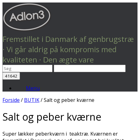
Fremstillet i Danmark af genbrugstræ
· Vi går aldrig på kompromis med
kvaliteten · Den ægte vare
Menu
Forside
/
BUTIK
/ Salt og peber kværne
Salt og peber kværne
Super lækker peberkværn i teaktræ. Kværnen er