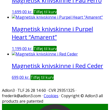
Magnetisk knivskinne i Pau Ferro
1.699,00
kr.
Tilføj til kurv
Magnetisk knivskinne i Purpel
Heart “Amarent”
1.199,00
kr.
Tilføj til kurv
Magnetisk knivskinne i Red Ceder
699,00
kr.
Tilføj til kurv
Adlon3 · TLF 26 28 14 60 · CVR 29351325 ·
frederik@adlon3.com
·
Cookies
· Copyright © Adlon3 all
products are patented