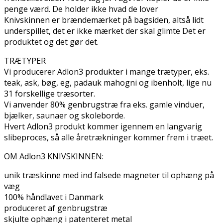
penge værd. De holder ikke hvad de lover
Knivskinnen er brændemærket på bagsiden, altså lidt
underspillet, det er ikke mærket der skal glimte Det er
produktet og det gør det.
TRÆTYPER
Vi producerer Adlon3 produkter i mange trætyper, eks.
teak, ask, bøg, eg, padauk mahogni og ibenholt, lige nu
31 forskellige træsorter.
Vi anvender 80% genbrugstræ fra eks. gamle vinduer,
bjælker, saunaer og skoleborde.
Hvert Adlon3 produkt kommer igennem en langvarig
slibeproces, så alle åretrækninger kommer frem i træet.
OM Adlon3 KNIVSKINNEN:
unik træskinne med ind falsede magneter til ophæng på
væg
100% håndlavet i Danmark
produceret af genbrugstræ
skjulte ophæng i patenteret metal