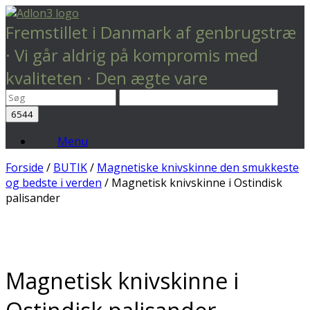
Fremstillet i Danmark af genbrugstræ
· Vi går aldrig på kompromis med
kvaliteten · Den ægte vare
Menu
Forside
/
BUTIK
/
Magnetiske knivskinne den smukkeste
og bedste i verden
/ Magnetisk knivskinne i Ostindisk
palisander
Magnetisk knivskinne i