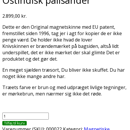
Ostindisk palisander
2.899,00
kr.
Dette er den Original magnetskinne med EU patent,
fremstillet siden 1996, tag jer i agt for kopier de er ikke
penge værd. De holder ikke hvad de lover
Knivskinnen er brændemærket på bagsiden, altså lidt
underspillet, det er ikke mærket der skal glimte Det er
produktet og det gør det.
En meget sjælden træsort, Du bliver ikke skuffet. Du har
noget ikke mange andre har.
Træets farve er brun og med udpræget livlige tegninger,
er mørkebrun, men nærmer sig ikke det røde.
Magnetisk
knivskinne
Tilføj til kurv
i
Varenummer (SKU):
000022
Kategori:
Magnetiske