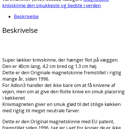
Ostindisk
knivskinne den smukkeste og bedste i verden
palisander
Beskrivelse
antal
Beskrivelse
Super lækker knivskinne, der hænger flot på væggen.
Den er 40cm lang, 4.2 cm bred og 1.3 cm høj.
Dette er den Originale magnetskinne fremstillet i rigtig
mange år, siden 1996.
For Adlon3 handler det ikke bare om at få knivene af
vejen, men om at give den flotte knive en smuk placering
i køkkenet
Knivmagneten giver en smuk glød til det stilige køkken
med rigtig tit meget neutrale farver.
Dette er den Original magnetskinne med EU patent,
fremstillet siden 1996, tag jer i agt for kopier de er ikke