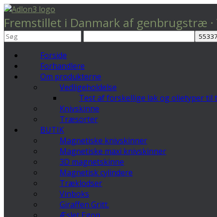
Fremstillet i Danmark af genbrugstræ ·
Forside
Forhandlere
Om produkterne
Vedligeholdelse
Test af forskellige lak og olietyper til
Knivskinne
Træsorter
BUTIK
Magnetiske knivskinner
Magnetiske maxi knivskinner
3D magnetskinne
Magnetisk cylindere
Træklodser
Vinboks
Giraffen Gritt.
Æslet Egon