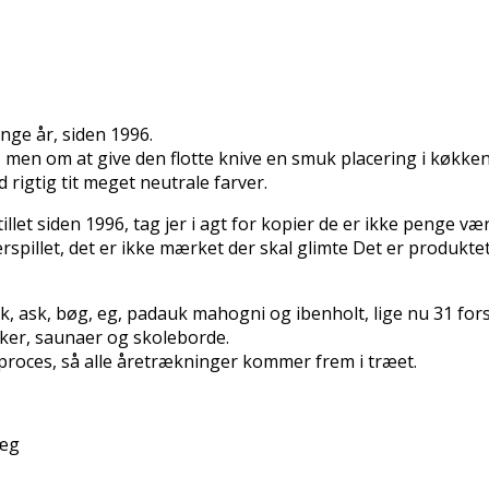
nge år, siden 1996.
, men om at give den flotte knive en smuk placering i køkke
rigtig tit meget neutrale farver.
let siden 1996, tag jer i agt for kopier de er ikke penge vær
pillet, det er ikke mærket der skal glimte Det er produktet
, ask, bøg, eg, padauk mahogni og ibenholt, lige nu 31 fors
ker, saunaer og skoleborde.
roces, så alle åretrækninger kommer frem i træet.
væg