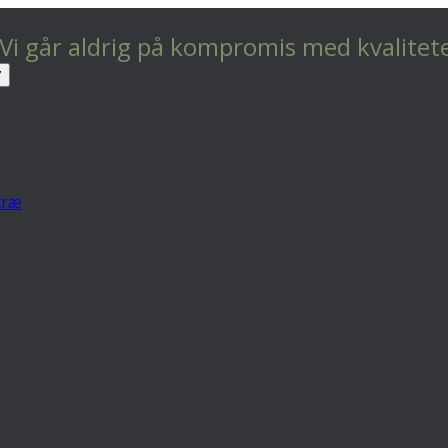
 Vi går aldrig på kompromis med kvalitet
 træ