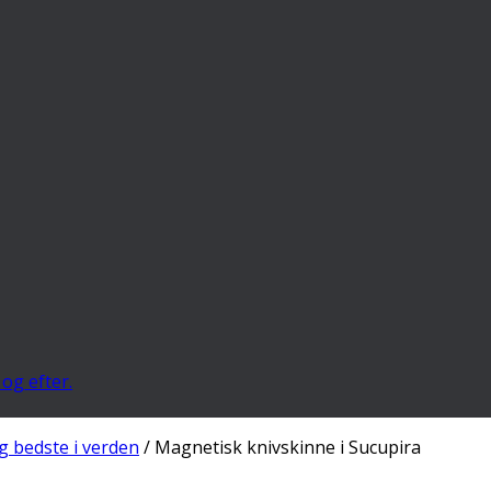
og efter.
 bedste i verden
/ Magnetisk knivskinne i Sucupira