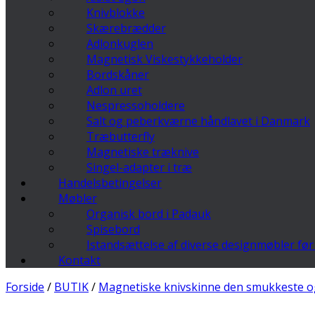
Knivblokke
Skærebrædder
Adlonkuglen
Magnetisk Viskestykkeholder
Bordskåner
Adlon uret
Nespressoholdere
Salt og peberkværne håndlavet i Danmark
Træbutterfly
Magnetiske træknive
Singel-adapter i træ
Handelsbetingelser
Møbler
Organisk bord i Padauk
Spisebord
Istandsættelse af diverse designmøbler før 
Kontakt
Forside
/
BUTIK
/
Magnetiske knivskinne den smukkeste og