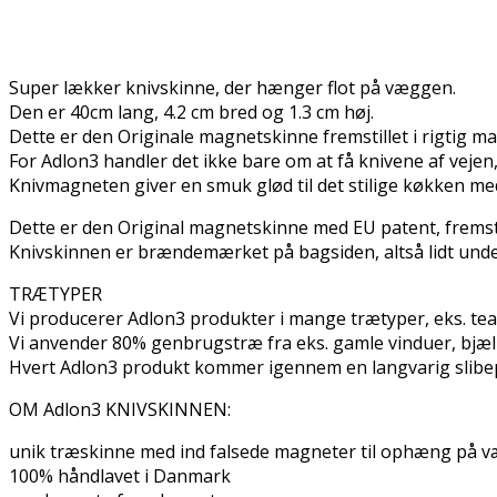
Super lækker knivskinne, der hænger flot på væggen.
Den er 40cm lang, 4.2 cm bred og 1.3 cm høj.
Dette er den Originale magnetskinne fremstillet i rigtig ma
For Adlon3 handler det ikke bare om at få knivene af vejen
Knivmagneten giver en smuk glød til det stilige køkken med 
Dette er den Original magnetskinne med EU patent, fremstil
Knivskinnen er brændemærket på bagsiden, altså lidt unders
TRÆTYPER
Vi producerer Adlon3 produkter i mange trætyper, eks. teak
Vi anvender 80% genbrugstræ fra eks. gamle vinduer, bjæl
Hvert Adlon3 produkt kommer igennem en langvarig slibep
OM Adlon3 KNIVSKINNEN:
unik træskinne med ind falsede magneter til ophæng på 
100% håndlavet i Danmark